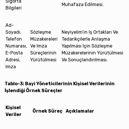
Sigorta
Muhafaza Edilmesi.
Bilgileri
Ad-
Soyadı,
Sözleşme
Neyiyelim’in Iş Ortakları Ve
Telefon
Müzakereleri
Tedarikçilerle Anlaşma
Numarası,
Ve Imza
Yapılması Için Sözleşme
E-Posta
Süreçlerinin
Müzakerelerinin Yürütülmesi
Adresi,
Yürütülmesi
Ve Sonuçlandırılması.
Imza
Tablo-3: Bayi Yöneticilerinin Kişisel Verilerinin
İşlendiği Örnek Süreçler
Kişisel
Örnek Süreç
Açıklamalar
Veriler