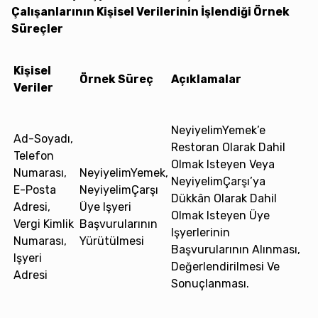
Çalışanlarının Kişisel Verilerinin İşlendiği Örnek
Süreçler
Kişisel
Örnek Süreç
Açıklamalar
Veriler
NeyiyelimYemek’e
Ad-Soyadı,
Restoran Olarak Dahil
Telefon
Olmak Isteyen Veya
Numarası,
NeyiyelimYemek,
NeyiyelimÇarşı’ya
E-Posta
NeyiyelimÇarşı
Dükkân Olarak Dahil
Adresi,
Üye Işyeri
Olmak Isteyen Üye
Vergi Kimlik
Başvurularının
Işyerlerinin
Numarası,
Yürütülmesi
Başvurularının Alınması,
Işyeri
Değerlendirilmesi Ve
Adresi
Sonuçlanması.