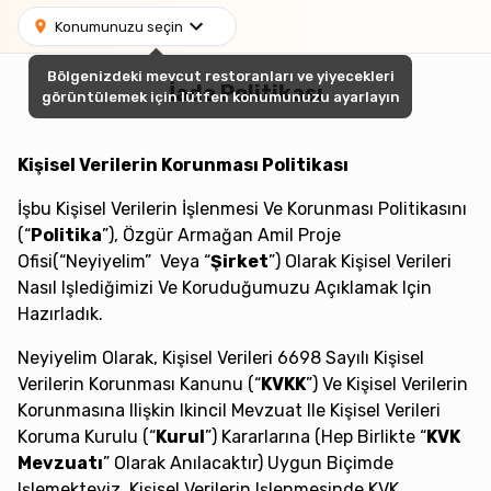
Konumunuzu seçin
Bölgenizdeki mevcut restoranları ve yiyecekleri
İade Politikası
görüntülemek için lütfen konumunuzu ayarlayın
Kişisel Verilerin Korunması Politikası
İşbu Kişisel Verilerin İşlenmesi Ve Korunması Politikasını
(“
Politika
”), Özgür Armağan Amil Proje
Ofisi(“Neyiyelim” Veya “
Şirket
”) Olarak Kişisel Verileri
Nasıl Işlediğimizi Ve Koruduğumuzu Açıklamak Için
Hazırladık.
Neyiyelim Olarak, Kişisel Verileri 6698 Sayılı Kişisel
Verilerin Korunması Kanunu (“
KVKK
”) Ve Kişisel Verilerin
Korunmasına Ilişkin Ikincil Mevzuat Ile Kişisel Verileri
Koruma Kurulu (“
Kurul
”) Kararlarına (hep Birlikte “
KVK
Mevzuatı
” Olarak Anılacaktır) Uygun Biçimde
Işlemekteyiz. Kişisel Verilerin Işlenmesinde KVK