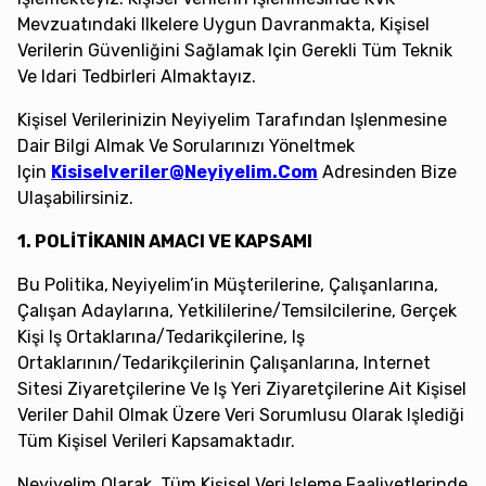
Mevzuatındaki Ilkelere Uygun Davranmakta, Kişisel
Verilerin Güvenliğini Sağlamak Için Gerekli Tüm Teknik
Ve Idari Tedbirleri Almaktayız.
Kişisel Verilerinizin Neyiyelim Tarafından Işlenmesine
Dair Bilgi Almak Ve Sorularınızı Yöneltmek
Için
Kisiselveriler@neyiyelim.com
Adresinden Bize
Ulaşabilirsiniz.
1. POLİTİKANIN AMACI VE KAPSAMI
Bu Politika,
Neyiyelim’in Müşterilerine, Çalışanlarına,
Çalışan Adaylarına, Yetkililerine/temsilcilerine, Gerçek
Kişi Iş Ortaklarına/tedarikçilerine, Iş
Ortaklarının/tedarikçilerinin Çalışanlarına, Internet
Sitesi Ziyaretçilerine Ve Iş Yeri Ziyaretçilerine Ait Kişisel
Veriler Dahil Olmak Üzere Veri Sorumlusu Olarak Işlediği
Tüm Kişisel Verileri Kapsamaktadır.
Neyiyelim Olarak, Tüm Kişisel Veri Işleme Faaliyetlerinde