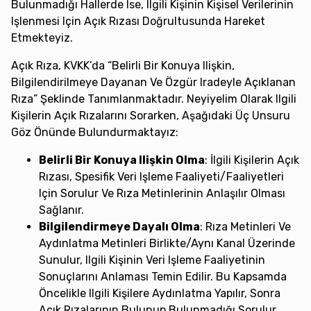
Bulunmadığı Hallerde Ise, Ilgili Kişinin Kişisel Verilerinin
Işlenmesi Için Açık Rızası Doğrultusunda Hareket
Etmekteyiz.
Açık Rıza, KVKK’da “belirli Bir Konuya Ilişkin,
Bilgilendirilmeye Dayanan Ve Özgür Iradeyle Açıklanan
Rıza” Şeklinde Tanımlanmaktadır. Neyiyelim Olarak Ilgili
Kişilerin Açık Rızalarını Sorarken, Aşağıdaki Üç Unsuru
Göz Önünde Bulundurmaktayız:
Belirli Bir Konuya Ilişkin Olma
: İlgili Kişilerin Açık
Rızası, Spesifik Veri Işleme Faaliyeti/faaliyetleri
Için Sorulur Ve Rıza Metinlerinin Anlaşılır Olması
Sağlanır.
Bilgilendirmeye Dayalı Olma
: Rıza Metinleri Ve
Aydınlatma Metinleri Birlikte/aynı Kanal Üzerinde
Sunulur, Ilgili Kişinin Veri Işleme Faaliyetinin
Sonuçlarını Anlaması Temin Edilir. Bu Kapsamda
Öncelikle Ilgili Kişilere Aydınlatma Yapılır, Sonra
Açık Rızalarının Bulunup Bulunmadığı Sorulur.