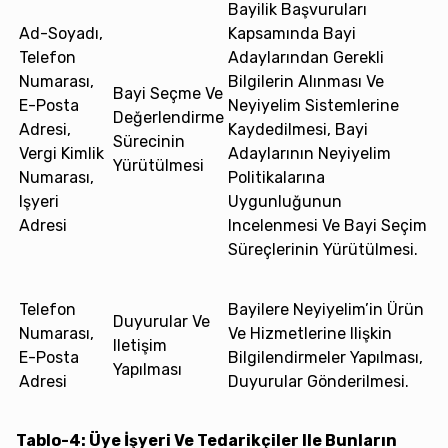
Bayilik Başvuruları
Ad-Soyadı,
Kapsamında Bayi
Telefon
Adaylarından Gerekli
Numarası,
Bilgilerin Alınması Ve
Bayi Seçme Ve
E-Posta
Neyiyelim Sistemlerine
Değerlendirme
Adresi,
Kaydedilmesi, Bayi
Sürecinin
Vergi Kimlik
Adaylarının Neyiyelim
Yürütülmesi
Numarası,
Politikalarına
Işyeri
Uygunluğunun
Adresi
Incelenmesi Ve Bayi Seçim
Süreçlerinin Yürütülmesi.
Telefon
Bayilere Neyiyelim’in Ürün
Duyurular Ve
Numarası,
Ve Hizmetlerine Ilişkin
Iletişim
E-Posta
Bilgilendirmeler Yapılması,
Yapılması
Adresi
Duyurular Gönderilmesi.
Tablo-4: Üye İşyeri Ve Tedarikçiler Ile Bunların