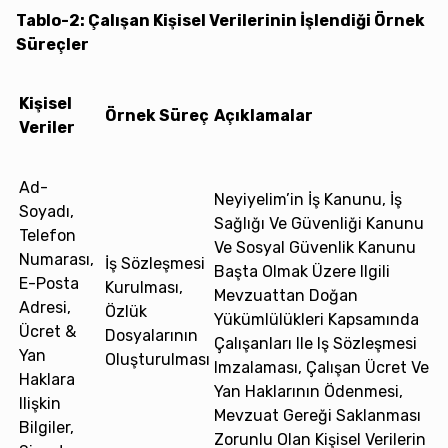
Tablo-2: Çalışan Kişisel Verilerinin İşlendiği Örnek
Süreçler
Kişisel
Örnek Süreç
Açıklamalar
Veriler
Ad-
Neyiyelim’in İş Kanunu, İş
Soyadı,
Sağlığı Ve Güvenliği Kanunu
Telefon
Ve Sosyal Güvenlik Kanunu
Numarası,
İş Sözleşmesi
Başta Olmak Üzere Ilgili
E-Posta
Kurulması,
Mevzuattan Doğan
Adresi,
Özlük
Yükümlülükleri Kapsamında
Ücret &
Dosyalarının
Çalışanları Ile Iş Sözleşmesi
Yan
Oluşturulması
Imzalaması, Çalışan Ücret Ve
Haklara
Yan Haklarının Ödenmesi,
Ilişkin
Mevzuat Gereği Saklanması
Bilgiler,
Zorunlu Olan Kişisel Verilerin