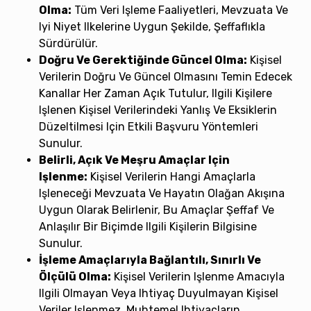
Olma:
Tüm Veri Işleme Faaliyetleri, Mevzuata Ve
Iyi Niyet Ilkelerine Uygun Şekilde, Şeffaflıkla
Sürdürülür.
Doğru Ve Gerektiğinde Güncel Olma:
Kişisel
Verilerin Doğru Ve Güncel Olmasını Temin Edecek
Kanallar Her Zaman Açık Tutulur, Ilgili Kişilere
Işlenen Kişisel Verilerindeki Yanlış Ve Eksiklerin
Düzeltilmesi Için Etkili Başvuru Yöntemleri
Sunulur.
Belirli, Açık Ve Meşru Amaçlar Için
Işlenme:
Kişisel Verilerin Hangi Amaçlarla
Işleneceği Mevzuata Ve Hayatın Olağan Akışına
Uygun Olarak Belirlenir, Bu Amaçlar Şeffaf Ve
Anlaşılır Bir Biçimde Ilgili Kişilerin Bilgisine
Sunulur.
İşleme Amaçlarıyla Bağlantılı, Sınırlı Ve
Ölçülü Olma:
Kişisel Verilerin Işlenme Amacıyla
Ilgili Olmayan Veya Ihtiyaç Duyulmayan Kişisel
Veriler Işlenmez, Muhtemel Ihtiyaçların