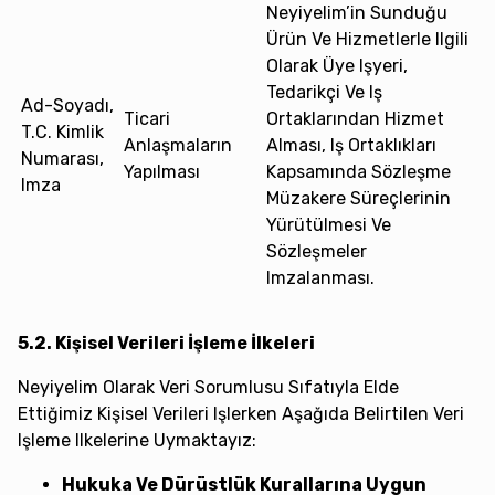
Neyiyelim’in Sunduğu
Ürün Ve Hizmetlerle Ilgili
Olarak Üye Işyeri,
Tedarikçi Ve Iş
Ad-Soyadı,
Ticari
Ortaklarından Hizmet
T.C. Kimlik
Anlaşmaların
Alması, Iş Ortaklıkları
Numarası,
Yapılması
Kapsamında Sözleşme
Imza
Müzakere Süreçlerinin
Yürütülmesi Ve
Sözleşmeler
Imzalanması.
5.2. Kişisel Verileri İşleme İlkeleri
Neyiyelim Olarak Veri Sorumlusu Sıfatıyla Elde
Ettiğimiz Kişisel Verileri Işlerken Aşağıda Belirtilen Veri
Işleme Ilkelerine Uymaktayız:
Hukuka Ve Dürüstlük Kurallarına Uygun