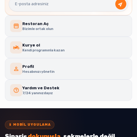
Restoran Aç
Bizimle ortak olun
Kurye ol
Kendi programınla kazan
Profil
Hesabınızı yönetin
Yardım ve Destek
7/24 yanınızdayız
📱
MOBIL UYGULAMA
Sipariş
dokunuşla
, sekmelerle değil.