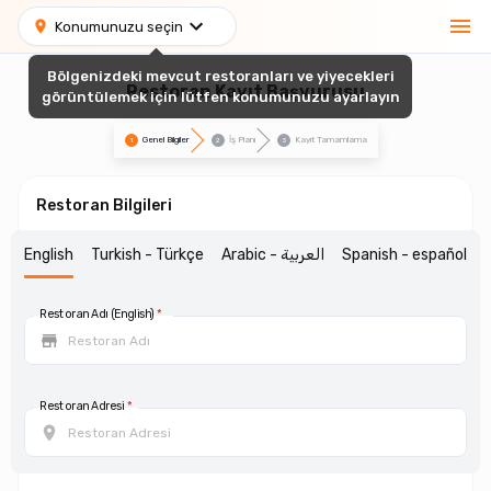
Konumunuzu seçin
Bölgenizdeki mevcut restoranları ve yiyecekleri
Restoran Kayıt Başvurusu
görüntülemek için lütfen konumunuzu ayarlayın
Genel Bilgiler
İş Planı
Kayıt Tamamlama
1
2
3
Restoran Bilgileri
English
Turkish - Türkçe
Arabic - العربية
Spanish - español
Restoran Adı (English)
*
Restoran Adresi
*