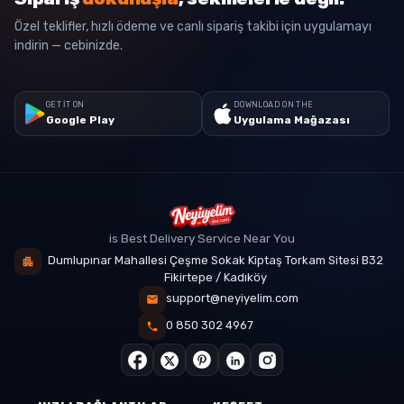
Özel teklifler, hızlı ödeme ve canlı sipariş takibi için uygulamayı
indirin — cebinizde.
GET IT ON
DOWNLOAD ON THE
Google Play
Uygulama Mağazası
is Best Delivery Service Near You
Dumlupınar Mahallesi Çeşme Sokak Kiptaş Torkam Sitesi B32
Fikirtepe / Kadıköy
support@neyiyelim.com
0 850 302 4967