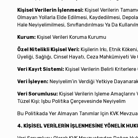
Kişisel Verilerin İşlenmesi:
Kişisel Verilerin Tamam
Olmayan Yollarla Elde Edilmesi, Kaydedilmesi, Depola
Hale Neyiyelimilmesi, Sınıflandırılması Ya Da Kullanı
Kurum:
Kişisel Verileri Koruma Kurumu
Özel Nitelikli Kişisel Veri:
Kişilerin Irkı, Etnik Köken
Üyeliği, Sağlığı, Cinsel Hayatı, Ceza Mahkûmiyeti Ve Gü
Veri Kayıt Sistemi:
Kişisel Verilerin Belirli Kriterler
Veri İşleyen:
Neyiyelim’in Verdiği Yetkiye Dayanarak 
Veri Sorumlusu:
Kişisel Verilerin Işleme Amaçların
Tüzel Kişi; Işbu Politika Çerçevesinde Neyiyelim
Bu Politikada Yer Almayan Tanımlar Için KVK Mevzuat
4. KİŞİSEL VERİLERİN İŞLENMESİNE YÖNELİK H