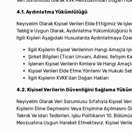
Veri Sorumlusu Olarak KVK Mevzuatından Doğan Huku
4.1. Aydınlatma Yükümlülüğü
Neyiyelim Olarak Kişisel Verileri Elde Ettiğimiz Ve
Tebliğ’e Uygun Olarak, Aydınlatma Yükümlülüğünü Ilg
Ilgili Kişileri Aşağıdaki Hususlarda Aydınlatmaya Öz
İlgili Kişilerin Kişisel Verilerinin Hangi Amaçla I
Şirket Bilgileri (ticari Unvanı, Adresi, Iletişim K
İşlenen Kişisel Verilerin Kimlere Ve Hangi Amaçl
Kişisel Verileri Elde Etme Yöntemi Ve Hukuki Se
İlgili Kişilerin KVKK’dan Doğan Hakları
4.2. Kişisel Verilerin Güvenliğini Sağlama Yükü
Neyiyelim Olarak Veri Sorumlusu Sıfatıyla Kişisel Veri
Kişilerin Eline Geçmesini Veya Erişimine Açılmasını 
Teknik Ve Idari Tedbirleri, Işbu Politikanın 10. Bölü
Mevzuatına Uygun Hareket Etmekteyiz. Kişisel Verile