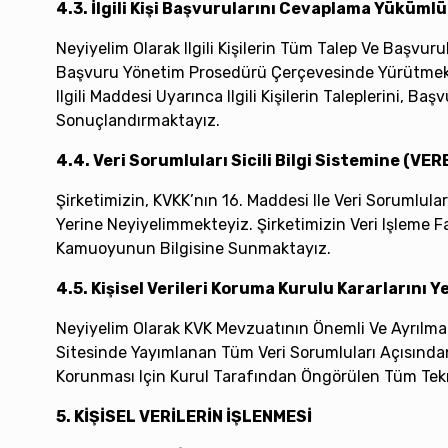
4.3. İlgili Kişi Başvurularını Cevaplama Yüküml
Neyiyelim Olarak Ilgili Kişilerin Tüm Talep Ve Başvuru
Başvuru Yönetim Prosedürü Çerçevesinde Yürütmekteyi
Ilgili Maddesi Uyarınca Ilgili Kişilerin Taleplerini, 
Sonuçlandırmaktayız.
4.4. Veri Sorumluları Sicili Bilgi Sistemine (VE
Şirketimizin, KVKK’nın 16. Maddesi Ile Veri Sorumlular
Yerine Neyiyelimmekteyiz. Şirketimizin Veri Işleme F
Kamuoyunun Bilgisine Sunmaktayız.
4.5. Kişisel Verileri Koruma Kurulu Kararlarını
Neyiyelim Olarak KVK Mevzuatının Önemli Ve Ayrılma
Sitesinde Yayımlanan Tüm Veri Sorumluları Açısından 
Korunması Için Kurul Tarafından Öngörülen Tüm Tekn
5. KİŞİSEL VERİLERİN İŞLENMESİ