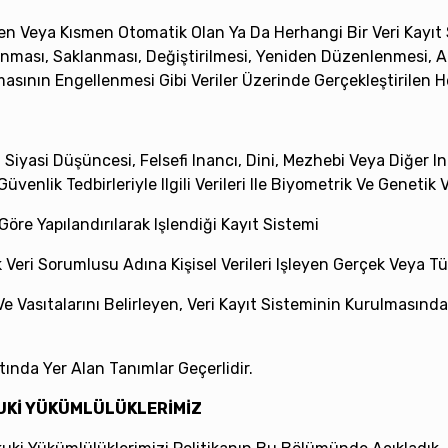
en Veya Kısmen Otomatik Olan Ya Da Herhangi Bir Veri Kayıt
nması, Saklanması, Değiştirilmesi, Yeniden Düzenlenmesi, Açı
lmasının Engellenmesi Gibi Veriler Üzerinde Gerçekleştirilen H
i, Siyasi Düşüncesi, Felsefi Inancı, Dini, Mezhebi Veya Diğer I
venlik Tedbirleriyle Ilgili Verileri Ile Biyometrik Ve Genetik V
e Göre Yapılandırılarak Işlendiği Kayıt Sistemi
Veri Sorumlusu Adına Kişisel Verileri Işleyen Gerçek Veya Tüz
ı Ve Vasıtalarını Belirleyen, Veri Kayıt Sisteminin Kurulmas
ında Yer Alan Tanımlar Geçerlidir.
UKUKİ YÜKÜMLÜLÜKLERİMİZ