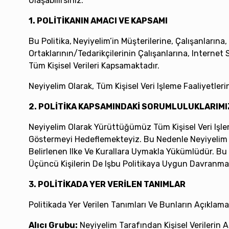
Ulaşabilirsiniz.
1. POLİTİKANIN AMACI VE KAPSAMI
Bu Politika,
Neyiyelim’in Müşterilerine, Çalışanlarına, 
Ortaklarının/tedarikçilerinin Çalışanlarına, Internet S
Tüm Kişisel Verileri Kapsamaktadır.
Neyiyelim Olarak, Tüm Kişisel Veri Işleme Faaliyetle
2. POLİTİKA KAPSAMINDAKİ SORUMLULUKLARIMI
Neyiyelim Olarak Yürüttüğümüz Tüm Kişisel Veri Işl
Göstermeyi Hedeflemekteyiz. Bu Nedenle Neyiyelim Nez
Belirlenen Ilke Ve Kurallara Uymakla Yükümlüdür. Bu 
Üçüncü Kişilerin De Işbu Politikaya Uygun Davranması
3. POLİTİKADA YER VERİLEN TANIMLAR
Politikada Yer Verilen Tanımları Ve Bunların Açıklamal
Alıcı Grubu:
Neyiyelim Tarafından Kişisel Verilerin A