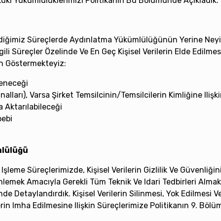
ki Yükümlülüklerimizi Politikanın Bu Bölümünde Açıkladık.
 Işlediğimiz Süreçlerde Aydınlatma Yükümlülüğünün Yerine Ne
ili Süreçler Özelinde Ve En Geç Kişisel Verilerin Elde Edil
en Göstermekteyiz:
şleneceği
analları), Varsa Şirket Temsilcinin/temsilcilerin Kimliğine Ilişki
a Aktarılabileceği
bebi
mlülüğü
 Işleme Süreçlerimizde, Kişisel Verilerin Gizlilik Ve Güvenliği
Önlemek Amacıyla Gerekli Tüm Teknik Ve Idari Tedbirleri Almak
münde Detaylandırdık. Kişisel Verilerin Silinmesi, Yok Edilme
rin Imha Edilmesine Ilişkin Süreçlerimize Politikanın 9. Böl