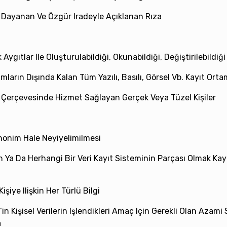
eye Dayanan Ve Özgür Iradeyle Açıklanan Rıza
k Aygıtlar Ile Oluşturulabildiği, Okunabildiği, Değiştirilebildiğ
mların Dışında Kalan Tüm Yazılı, Basılı, Görsel Vb. Kayıt Orta
me Çerçevesinde Hizmet Sağlayan Gerçek Veya Tüzel Kişiler
 Anonim Hale Neyiyelimilmesi
 Da Herhangi Bir Veri Kayıt Sisteminin Parçası Olmak Kaydı
Kişiye Ilişkin Her Türlü Bilgi
’in Kişisel Verilerin Işlendikleri Amaç Için Gerekli Olan Azam
a