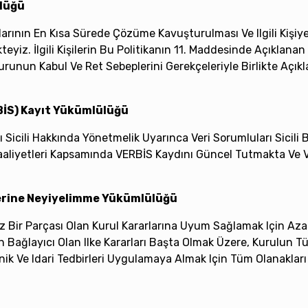
ülüğü
larının En Kısa Sürede Çözüme Kavuşturulması Ve Ilgili Kişiye 
z. İlgili Kişilerin Bu Politikanın 11. Maddesinde Açıklana
Başvurunun Kabul Ve Ret Sebeplerini Gerekçeleriyle Birlikte Aç
RBİS) Kayıt Yükümlülüğü
ı Sicili Hakkında Yönetmelik Uyarınca Veri Sorumluları Sicili B
aaliyetleri Kapsamında VERBİS Kaydını Güncel Tutmakta Ve Ver
 Yerine Neyiyelimme Yükümlülüğü
z Bir Parçası Olan Kurul Kararlarına Uyum Sağlamak Için Az
Bağlayıcı Olan Ilke Kararları Başta Olmak Üzere, Kurulun Tüm
ik Ve Idari Tedbirleri Uygulamaya Almak Için Tüm Olanaklar