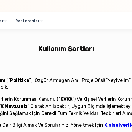
ar
Restoranlar
Kullanım Şartları
nı (“
Politika
”), Özgür Armağan Amil Proje Ofisi(“Neyiyelim”
adık.
Verilerin Korunması Kanunu (“
KVKK
”) Ve Kişisel Verilerin Korunm
K Mevzuatı
” Olarak Anılacaktır) Uygun Biçimde Işlemekteyi
ğini Sağlamak Için Gerekli Tüm Teknik Ve Idari Tedbirleri Al
e Dair Bilgi Almak Ve Sorularınızı Yöneltmek Için
Kisiselver