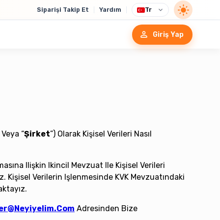
Siparişi Takip Et
Yardım
Tr
Giriş Yap
 Veya “
Şirket
”) Olarak Kişisel Verileri Nasıl
asına Ilişkin Ikincil Mevzuat Ile Kişisel Verileri
z. Kişisel Verilerin Işlenmesinde KVK Mevzuatındaki
maktayız.
iler@neyiyelim.com
Adresinden Bize