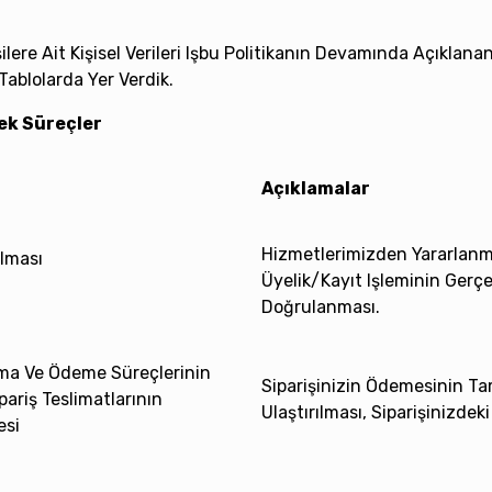
ilere Ait Kişisel Verileri Işbu Politikanın Devamında Açıklan
 Tablolarda Yer Verdik.
nek Süreçler
Açıklamalar
Hizmetlerimizden Yararlanm
ulması
Üyelik/kayıt Işleminin Gerçe
Doğrulanması.
rma Ve Ödeme Süreçlerinin
Siparişinizin Ödemesinin Ta
pariş Teslimatlarının
Ulaştırılması, Siparişinizdek
esi